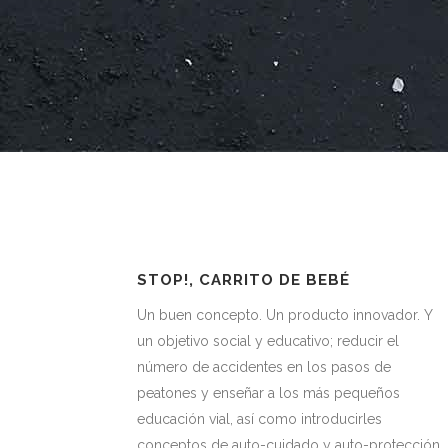
STOP!, CARRITO DE BEBÉ
Un buen concepto. Un producto innovador. Y
un objetivo social y educativo; reducir el
número de accidentes en los pasos de
peatones y enseñar a los más pequeños
educación vial, así como introducirles
conceptos de auto-cuidado y auto-protección.