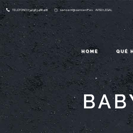
sanserif@sanserif.es
TELÉFONO: (+34) 963 466 406
AVISO LEGAL
HOME
QUÉ 
BAB