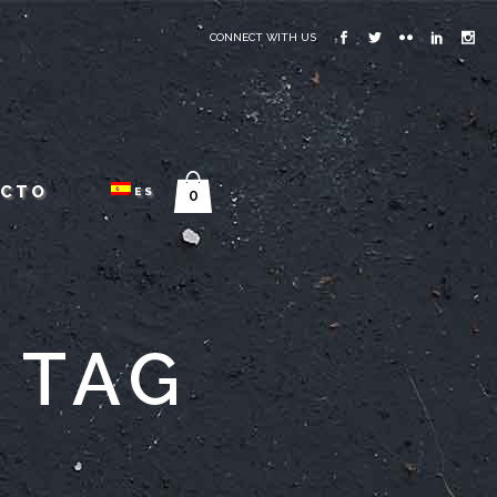
CONNECT WITH US
ACTO
ES
0
 TAG