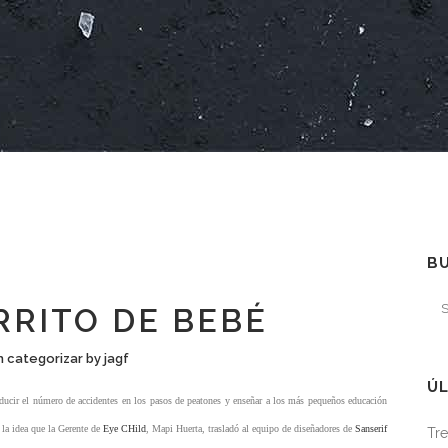
B
RRITO DE BEBÉ
n categorizar
by
jagf
ÚL
ducir el número de accidentes en los pasos de peatones y enseñar a los más pequeños educación
 la idea que la Gerente de
Eye CHild
, Mapi Huerta, trasladó al equipo de diseñadores de
Sanserif
Tre