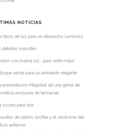
ocional
TIMAS NOTICIAS
s tipos de luz para un despacho luminoso
 detalles importan
ador con buena luz… para verte mejor
toque verde para un ambiente relajante
a presentación Magistral de una gama de
mética exclusiva de farmacias
a cocina para dos
uretes de cartón, biofilia y el síndrome del
ficio enfermo