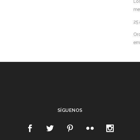
Los
me
25
Ord
em
SÍGUENOS