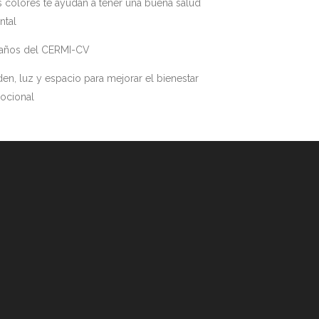
 colores te ayudan a tener una buena salud
ntal
 años del CERMI-CV
en, luz y espacio para mejorar el bienestar
ocional