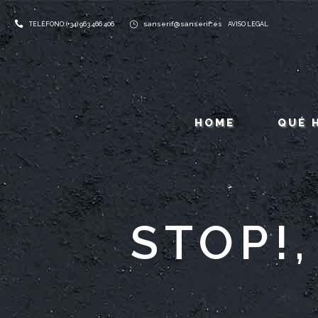
sanserif@sanserif.es
TELÉFONO: (+34) 963 466 406
AVISO LEGAL
HOME
QUÉ 
STOP!