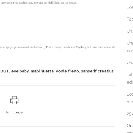
ncorpora a los carritos para mejorar su visibilidad en los cruces.
Los
Toc
Un 
Un
 con el apoyo promocional de Antena 3, Ponle Freno, Fundación Mapfre y la Dirección General de
cos
Un
,
,
,
,
,
DGT
eye baby
mapi huerta
Ponle freno
sanserif creatius
Tab
edi
Los
me
Print page
25
Ord