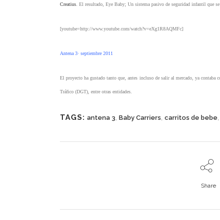
Creatius
. El resultado, Eye Baby; Un sistema pasivo de seguridad infantil que se i
[youtube=http://www.youtube.com/watch?v=eXg1R8AQMFc]
Antena 3· septiembre 2011
El proyecto ha gustado tanto que, antes incluso de salir al mercado, ya contaba
Tráfico (DGT), entre otras entidades.
TAGS:
,
,
antena 3
Baby Carriers
carritos de bebe
Share