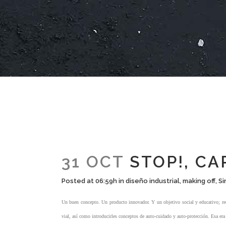
31 OCT
STOP!, CA
Posted at 06:59h
in
diseño industrial
,
making off
,
Si
Un buen concepto. Un producto innovador. Y un objetivo social y educativo; re
vial, así como introducirles conceptos de auto-cuidado y auto-protección. Esa era