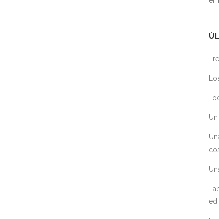
em
ÚL
Tre
Los
Toc
Un 
Un
cos
Un
Tab
edi