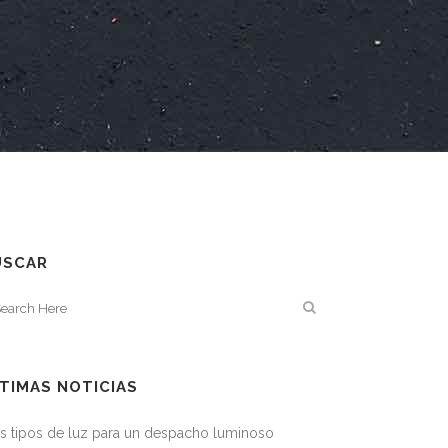
USCAR
TIMAS NOTICIAS
s tipos de luz para un despacho luminoso