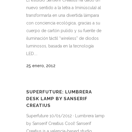
El estudio Sanserif Creatius ha dado un
nuevo sentido a la letra a (minúscula) al
transformarla en una divertida lámpara
con conciencia ecológica, gracias a su
cuerpo de cartón pulido y su fuente de
iluminación táctil “wireless” de diodos
luminosos, basada en la tecnología
LED....
25 enero, 2012
SUPERFUTURE: LUMBRERA
DESK LAMP BY SANSERIF
CREATIUS
Superfuture 10/01/2012 · Lumbrera lamp
by Sanserif Creatius Cool! Sanserif
Creatius is a valencia-based studio,