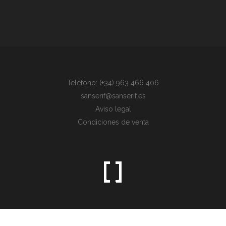
Teléfono: (+34) 963 466 406
sanserif@sanserif.es
Aviso legal
Condiciones de venta