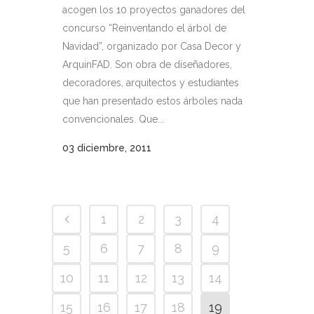
acogen los 10 proyectos ganadores del
concurso “Reinventando el árbol de
Navidad”, organizado por Casa Decor y
ArquinFAD. Son obra de diseñadores,
decoradores, arquitectos y estudiantes
que han presentado estos árboles nada
convencionales. Que...
03 diciembre, 2011
1
2
3
4
5
6
7
8
9
10
11
12
13
14
15
16
17
18
19