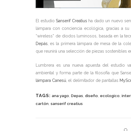
El estudio
Sanserif Creatius
ha dado un nuevo sentid
lámpara con conciencia ecológica, gracias a su 
“wireless” de diodos luminosos, basada en la tec
Depás
, es la primera lámpara de mesa de la col
que reunirá una selección de piezas sostenibles en
Lumbrera es una nueva apuesta del estudio val
ambiental y forma parte de la filosofía que San
lámpara Canesú
, el delimitador de pantallas
MySc
TAGS:
,
,
,
,
ana yago
Depas
diseño
ecologico
inter
,
cartón
sanserif creatius