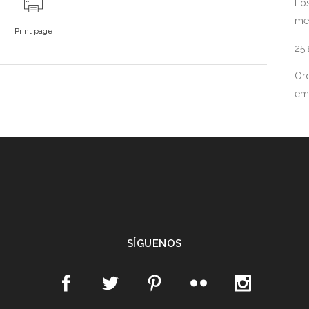
Los
me
Print page
25
Ord
em
SÍGUENOS