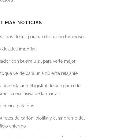
ocional
TIMAS NOTICIAS
s tipos de luz para un despacho luminoso
 detalles importan
ador con buena luz… para verte mejor
toque verde para un ambiente relajante
a presentación Magistral de una gama de
mética exclusiva de farmacias
a cocina para dos
uretes de cartón, biofilia y el síndrome del
ficio enfermo