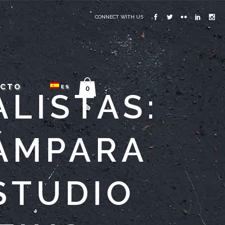
CONNECT WITH US
ACTO
ES
0
ALISTAS:
ÁMPARA
STUDIO