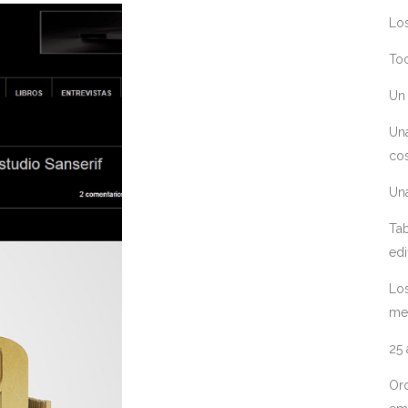
Los
Toc
Un 
Un
cos
Un
Tab
edi
Los
me
25
Ord