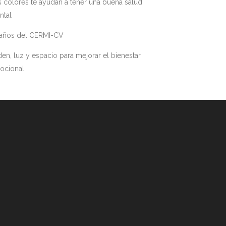
 colores te ayudan a tener una buena salud
ntal
 años del CERMI-CV
en, luz y espacio para mejorar el bienestar
ocional