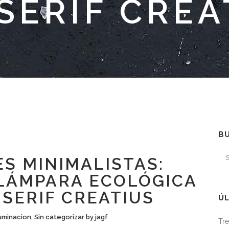
SERIF CREA
B
S MINIMALISTAS:
LÁMPARA ECOLÓGICA
SERIF CREATIUS
ÚL
luminacion
,
Sin categorizar
by
jagf
Tre