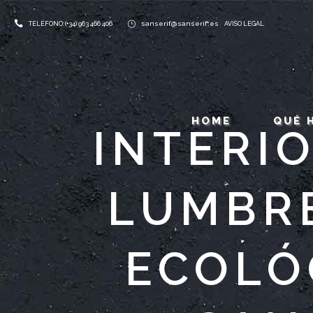
sanserif@sanserif.es
TELÉFONO: (+34) 963 466 406
AVISO LEGAL
HOME
QUÉ 
INTERIO
LUMBR
ECOLÓ