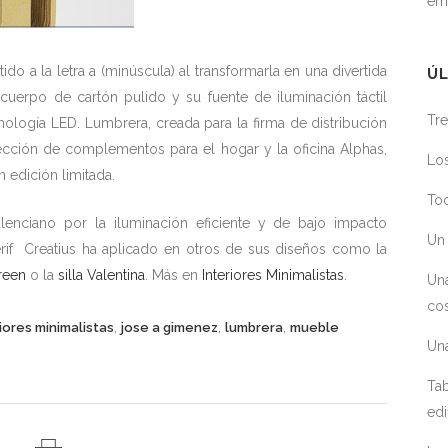
em
o a la letra a (minúscula) al transformarla en una divertida
ÚL
cuerpo de cartón pulido y su fuente de iluminación táctil
Tre
nología LED. Lumbrera, creada para la firma de distribución
ección de complementos para el hogar y la oficina Alphas,
Los
 edición limitada.
Toc
enciano por la iluminación eficiente y de bajo impacto
Un 
serif Creatius ha aplicado en otros de sus diseños como la
reen
o la
silla Valentina
. Más en
Interiores Minimalistas
.
Un
cos
,
,
,
iores minimalistas
jose a gimenez
lumbrera
mueble
Un
Tab
edi