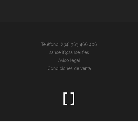
Teléfono: (+34) 963 466 406
sanserif@sanserif.es
Aviso legal
Condiciones de venta
Sometimes the simplest things are the hardest to find.