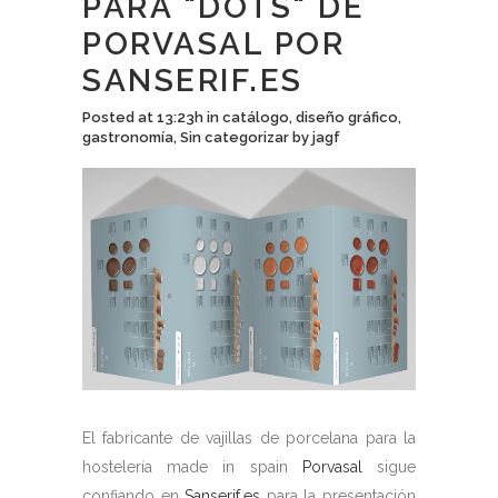
PARA "DOTS" DE
PORVASAL POR
SANSERIF.ES
Posted at 13:23h
in
catálogo
,
diseño gráfico
,
gastronomía
,
Sin categorizar
by
jagf
El fabricante de vajillas de porcelana para la
hostelería made in spain
Porvasal
sigue
confiando en
Sanserif.es
para la presentación