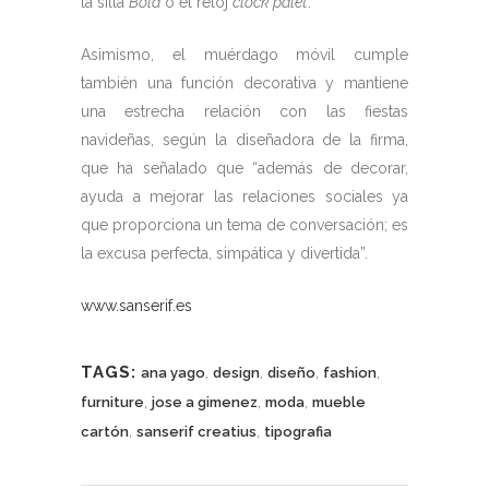
la silla
Bold
o el reloj
clock palet
.
Asimismo, el muérdago móvil cumple
también una función decorativa y mantiene
una estrecha relación con las fiestas
navideñas, según la diseñadora de la firma,
que ha señalado que “además de decorar,
ayuda a mejorar las relaciones sociales ya
que proporciona un tema de conversación; es
la excusa perfecta, simpática y divertida”.
www.sanserif.es
TAGS:
,
,
,
,
ana yago
design
diseño
fashion
,
,
,
furniture
jose a gimenez
moda
mueble
,
,
cartón
sanserif creatius
tipografia