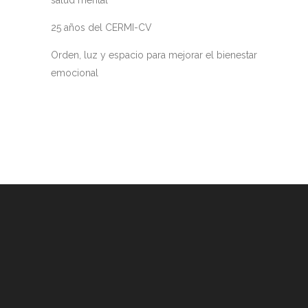
salud mental
25 años del CERMI-CV
Orden, luz y espacio para mejorar el bienestar
emocional