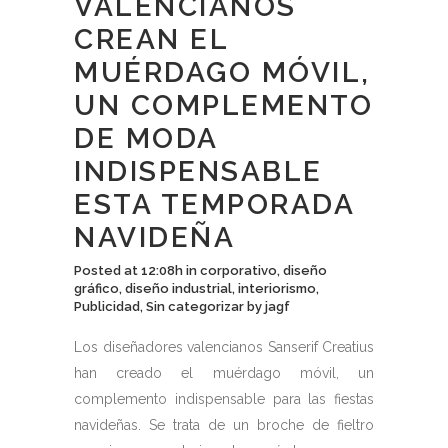
VALENCIANOS
CREAN EL
MUÉRDAGO MÓVIL,
UN COMPLEMENTO
DE MODA
INDISPENSABLE
ESTA TEMPORADA
NAVIDEÑA
Posted at 12:08h
in
corporativo
,
diseño
gráfico
,
diseño industrial
,
interiorismo
,
Publicidad
,
Sin categorizar
by
jagf
Los diseñadores valencianos Sanserif Creatius
han creado el muérdago móvil, un
complemento indispensable para las fiestas
navideñas. Se trata de un broche de fieltro