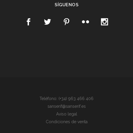
SÍGUENOS
Teléfono: (+34) 963 466 406
sanserif@sanserif.es
Aviso legal
Condiciones de venta