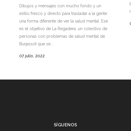
Dibujos y mensajes con mucho fondo y un
estilo fresco y directo para trasladar a la gente
una forma diferente de ver la salud mental. Ese
es el objetivo de La Regadera, un colectivo de
personas con problemas de salud mental de
Burjassot que se...
07 julio, 2022
SÍGUENOS