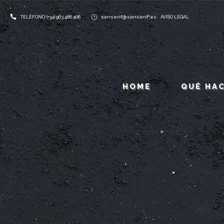
sanserif@sanserif.es
TELÉFONO: (+34) 963 466 406
AVISO LEGAL
HOME
QUÉ HA