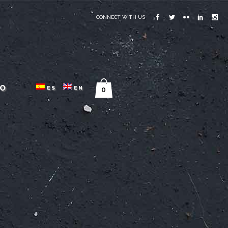
CONNECT WITH US
O
ES
EN
0