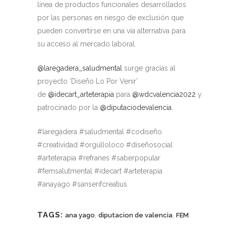
línea de productos funcionales desarrollados
por las personas en riesgo de exclusión que
pueden convertirse en una vía alternativa para
su acceso al mercado laboral.
@laregadera_saludmental
surge gracias al
proyecto ‘Diseño Lo Por Venir’
de
@idecart_arteterapia
para
@wdcvalencia2022
y
patrocinado por la
@diputaciodevalencia
.
#laregadera #saludmental #codiseño
#creatividad #orgulloloco #diseñosocial
#arteterapia #refranes #saberpopular
#femsalutmental #idecart #arteterapia
#anayago #sanserifcreatius
TAGS:
,
,
ana yago
diputacion de valencia
FEM