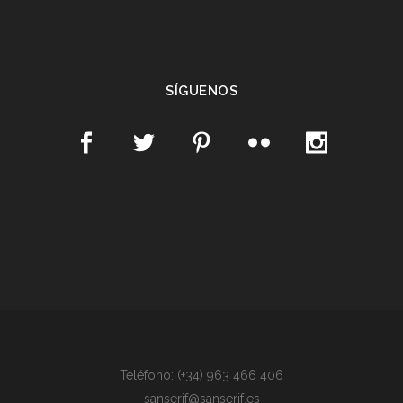
SÍGUENOS
Teléfono: (+34) 963 466 406
sanserif@sanserif.es