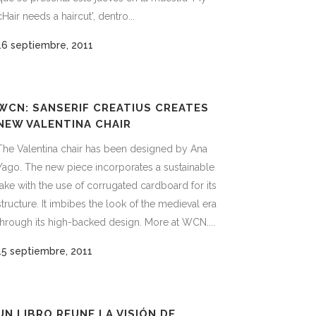
cHair needs a haircut', dentro...
16 septiembre, 2011
WCN: SANSERIF CREATIUS CREATES
NEW VALENTINA CHAIR
The Valentina chair has been designed by Ana
Yago. The new piece incorporates a sustainable
take with the use of corrugated cardboard for its
structure. It imbibes the look of the medieval era
through its high-backed design. More at WCN....
15 septiembre, 2011
UN LIBRO REUNE LA VISIÓN DE