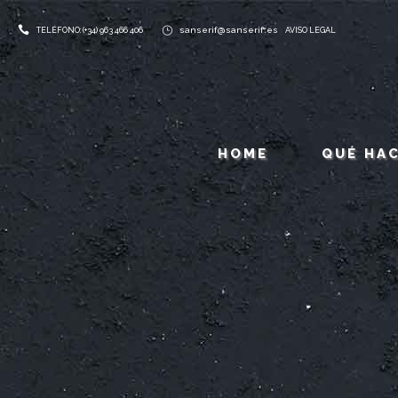
sanserif@sanserif.es
TELÉFONO: (+34) 963 466 406
AVISO LEGAL
HOME
QUÉ HA