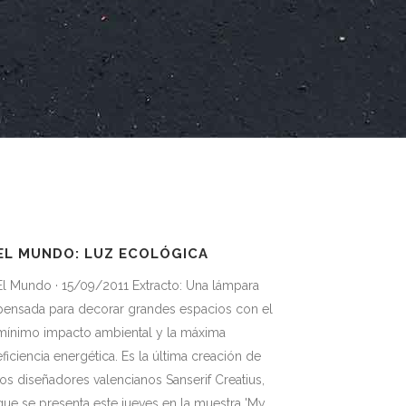
EL MUNDO: LUZ ECOLÓGICA
El Mundo · 15/09/2011 Extracto: Una lámpara
pensada para decorar grandes espacios con el
mínimo impacto ambiental y la máxima
eficiencia energética. Es la última creación de
los diseñadores valencianos Sanserif Creatius,
que se presenta este jueves en la muestra 'My