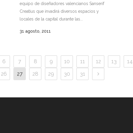
equipo de diseñadores valencianos Sanserif
Creatius que invadirá diversos espacios y
locales de la capital durante las...
31 agosto, 2011
6
7
8
9
10
11
12
13
14
26
27
28
29
30
31