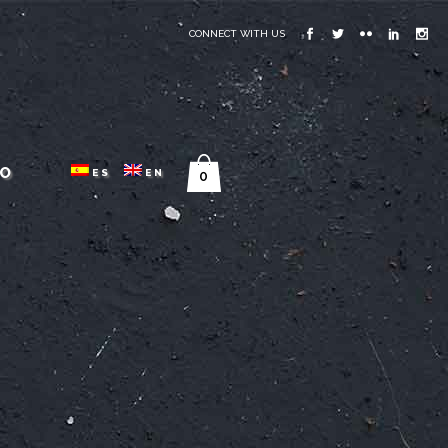
CONNECT WITH US
O
ES
EN
0
O