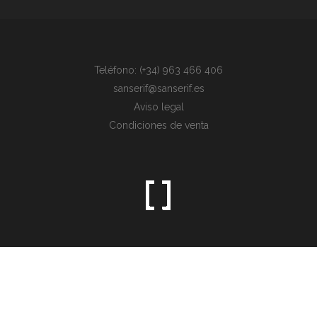
Teléfono: (+34) 963 466 406
sanserif@sanserif.es
Aviso legal
Condiciones de venta
Sometimes the simplest things are the hardest to find.