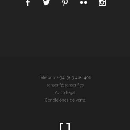
Teléfono: (+34) 963 466 406
sanserif@sanserif.es
Aviso legal
Condiciones de venta