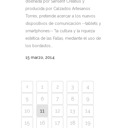
diseñada por Sanserif Creatius y
producida por Calzados Artesanos
Torres, pretende acercar a los nuevos
dispositivos de comunicación --tablets y
smartphones-- "la cultura y la riqueza
estética de las Fallas, mediante el uso de
los bordados...
15 marzo, 2014
1
2
3
4
5
6
7
8
9
10
11
12
13
14
15
16
17
18
19