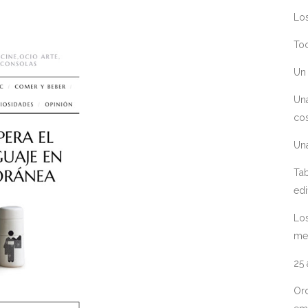
Los
Toc
Un 
Un
cos
Un
Tab
edi
Los
me
25
Ord