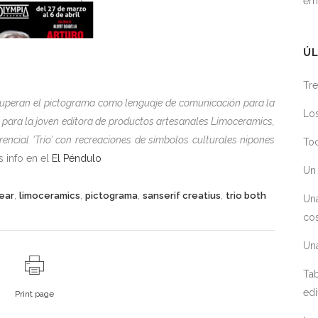
em
ÚL
Tre
recuperan el pictograma como lenguaje de comunicación para la
Los
 para la joven editora de productos artesanales Limoceramics,
rencial ‘Trío’ con recreaciones de símbolos culturales nipones
Toc
 info en el
El Péndulo
Un 
,
,
,
,
ear
limoceramics
pictograma
sanserif creatius
trio both
Un
cos
Un
Tab
edi
Print page