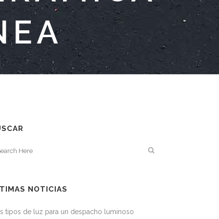
NEA
USCAR
TIMAS NOTICIAS
s tipos de luz para un despacho luminoso