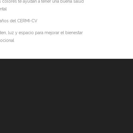
 colores te ayudan a tener una buena salud
ntal
 años del CERMI-CV
en, luz y espacio para mejorar el bienestar
ocional