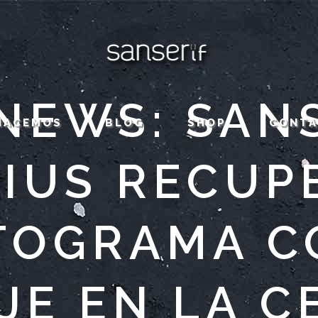
NEWS: SAN
HACEMOS
BLOG
SHOP
CONT
IUS RECUP
TOGRAMA 
JE EN LA C