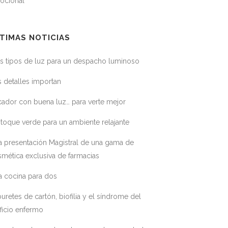
ocional
TIMAS NOTICIAS
s tipos de luz para un despacho luminoso
 detalles importan
ador con buena luz… para verte mejor
toque verde para un ambiente relajante
a presentación Magistral de una gama de
mética exclusiva de farmacias
a cocina para dos
uretes de cartón, biofilia y el síndrome del
ficio enfermo