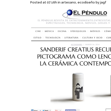
Posted at 07:16h
in
artesano
,
ecodiseño
by
jagf