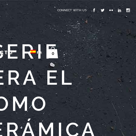
CONNECT WITH US
SERIF
ACTO
ES
0
ERA EL
COMO
ERÁMICA