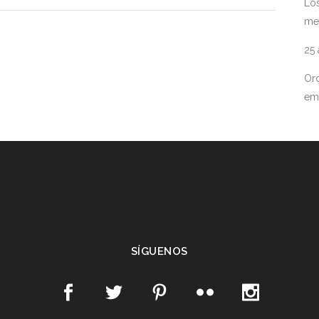
Los
me
25
Ord
em
SÍGUENOS