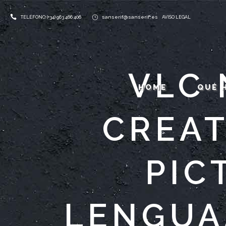
sanserif@sanserif.es
TELÉFONO: (+34) 963 466 406
AVISO LEGAL
VLC 
HOME
QUÉ 
CREAT
PIC
LENGUA