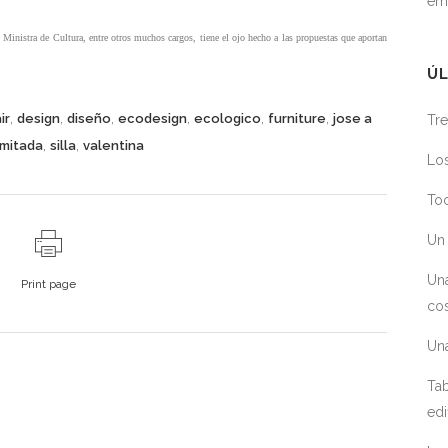
em
Ministra de Cultura, entre otros muchos cargos, tiene el ojo hecho a las propuestas que aportan
ÚL
,
,
,
,
,
,
ir
design
diseño
ecodesign
ecologico
furniture
jose a
Tre
,
,
imitada
silla
valentina
Los
Toc
Un 
Un
Print page
cos
Un
Tab
edi