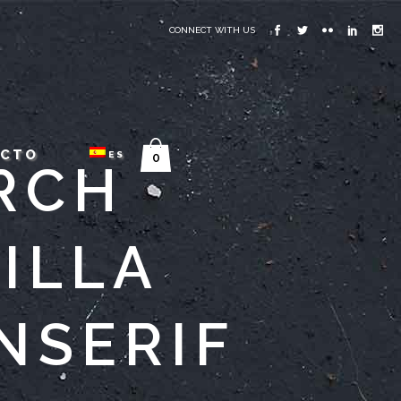
CONNECT WITH US
ACTO
ES
0
RCH
ILLA
NSERIF