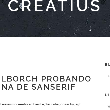
CREATIUS
B
LBORCH PROBANDO
INA DE SANSERIF
ÚL
nteriorismo
,
medio ambiente
,
Sin categorizar
by
jagf
Tre