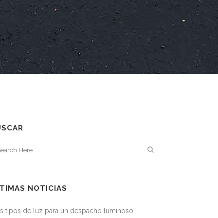
USCAR
TIMAS NOTICIAS
s tipos de luz para un despacho luminoso