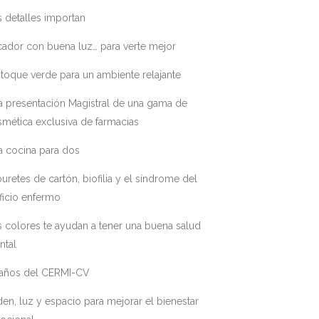
 detalles importan
ador con buena luz… para verte mejor
toque verde para un ambiente relajante
a presentación Magistral de una gama de
mética exclusiva de farmacias
a cocina para dos
uretes de cartón, biofilia y el síndrome del
ficio enfermo
 colores te ayudan a tener una buena salud
ntal
 años del CERMI-CV
en, luz y espacio para mejorar el bienestar