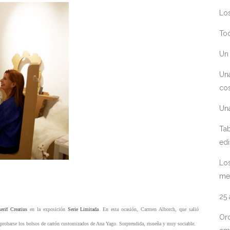
Los
Toc
Un 
Un
cos
Un
Tab
edi
Los
me
25
erif Creatius
en la exposición
Serie Limitada
. En esta ocasión, Carmen Alborch, que salió
Ord
probarse los bolsos de cartón customizados de Ana Yago. Sorprendida, risueña y muy sociable.