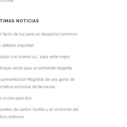
ocional
TIMAS NOTICIAS
s tipos de luz para un despacho luminoso
 detalles importan
ador con buena luz… para verte mejor
toque verde para un ambiente relajante
a presentación Magistral de una gama de
mética exclusiva de farmacias
a cocina para dos
uretes de cartón, biofilia y el síndrome del
ficio enfermo