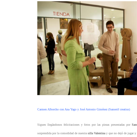
Carmen Alborcho con Ana Yago y José Antonio Giménez (Sanserif creatius)
Siguen llegándonos felicitaciones y fotos por las piezas presentadas por
Sans
sorprendida por la comodidad de nuestra
silla Valentina
y que no dejó de jugar y 