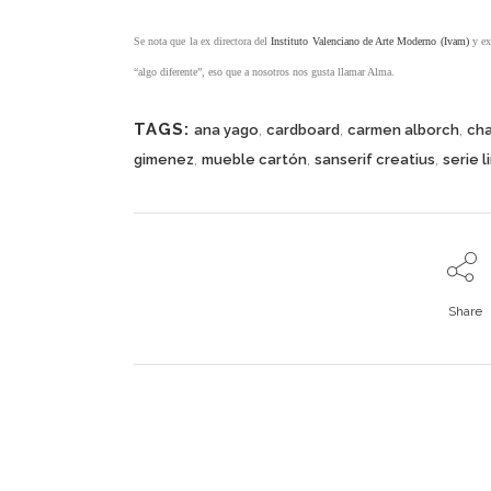
Se nota que la ex directora del
Instituto Valenciano de Arte Moderno (Ivam)
y ex 
“algo diferente”, eso que a nosotros nos gusta llamar Alma.
TAGS:
,
,
,
ana yago
cardboard
carmen alborch
cha
,
,
,
gimenez
mueble cartón
sanserif creatius
serie l
Share