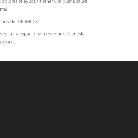
 colores te ayudan a tener una buena salud
ntal
 años del CERMI-CV
en, luz y espacio para mejorar el bienestar
ocional