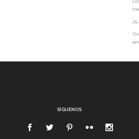
Los
me
25
Ord
em
SÍGUENOS