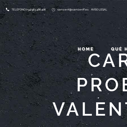
sanserif@sanserif.es
TELÉFONO: (+34) 963 466 406
AVISO LEGAL
HOME
QUÉ 
CA
PRO
VALEN