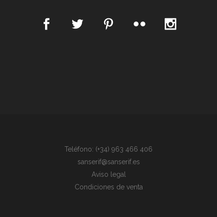
Teléfono: (+34) 963 466 406
sanserif@sanserif.es
Aviso legal
Condiciones de venta