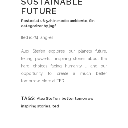
SUSTAINABLE
FUTURE
Posted at 06:52h
in
medio ambiente
,
Sin
categorizar
by
jagf
[ted id=74 lang=es]
Alex Steffen explores our planet’s future,
telling powerful, inspiring stories about the
hard choices facing humanity … and our
opportunity to create a much better
tomorrow. More at
TED
.
TAGS:
,
,
Alex Steffen
better tomorrow
,
inspiring stories
ted