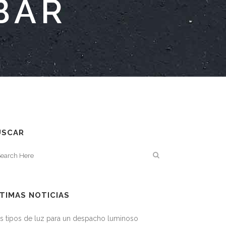
BAR
USCAR
TIMAS NOTICIAS
s tipos de luz para un despacho luminoso