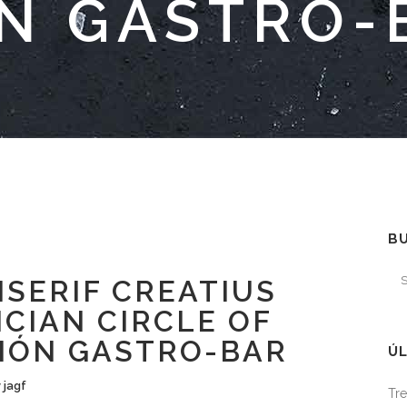
N GASTRO-
B
SERIF CREATIUS
CIAN CIRCLE OF
 MÓN GASTRO-BAR
ÚL
y
jagf
Tre