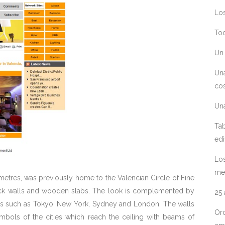
Los
Toc
Un 
Un
cos
Un
Tab
edi
Los
me
 metres, was previously home to the Valencian Circle of Fine
 brick walls and wooden slabs. The look is complemented by
25
ties such as Tokyo, New York, Sydney and London. The walls
Ord
ymbols of the cities which reach the ceiling with beams of