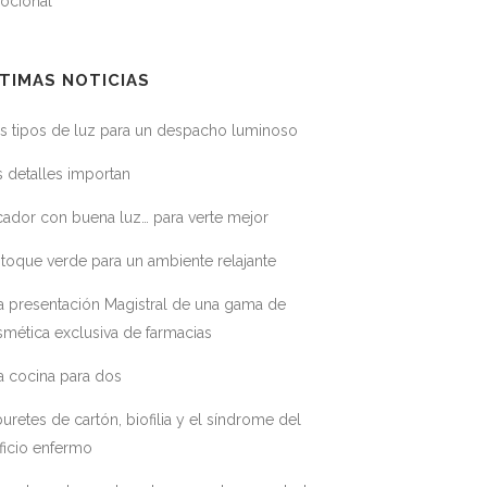
ocional
TIMAS NOTICIAS
s tipos de luz para un despacho luminoso
 detalles importan
ador con buena luz… para verte mejor
toque verde para un ambiente relajante
a presentación Magistral de una gama de
mética exclusiva de farmacias
a cocina para dos
uretes de cartón, biofilia y el síndrome del
ficio enfermo