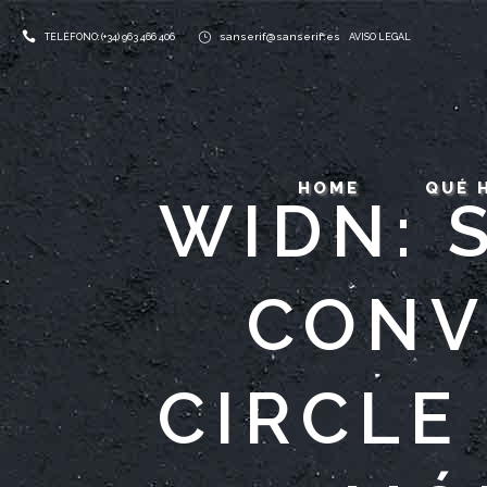
sanserif@sanserif.es
TELÉFONO: (+34) 963 466 406
AVISO LEGAL
HOME
QUÉ 
WIDN: 
CONV
CIRCLE