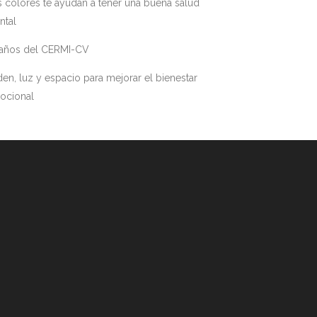
 colores te ayudan a tener una buena salud
ntal
 años del CERMI-CV
en, luz y espacio para mejorar el bienestar
ocional