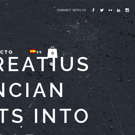
CONNECT WITH US
ACTO
ES
0
REATIUS
NCIAN
TS INTO