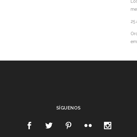
Los
me
25
Ord
em
SÍGUENOS