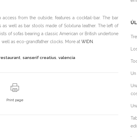
em
 access from the outside, features a cocktail-bar. The bar
ÚL
s as well as bar stools made of Solxluna leather. The left of
ists of sofas bearing a classic American or British undertone
Tre
s well as eco-grandfather clocks. More at
WIDN
.
Los
,
,
restaurant
sanserif creatius
valencia
Toc
Un 
Un
cos
Print page
Un
Tab
edi