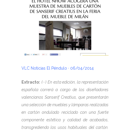
VLC Noticias El Péndulo · 06/04/2014
Extracto:
(···) En esta edición, la representación
española correrá a cargo de los diseñadores
valencianos Sanserif Creatius, que presentarán
una selección de muebles y lámparas realizadas
en cartón ondulado reciclado con una fuerte
componente estética y calidad de acabados,
transgrediendo los usos habituales del cartón.