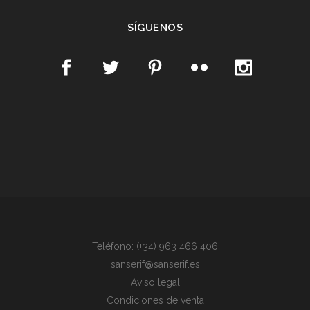
SÍGUENOS
Teléfono: (+34) 963 466 406
sanserif@sanserif.es
Aviso legal
Condiciones de venta