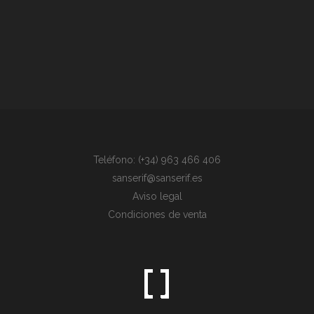
Teléfono: (+34) 963 466 406
sanserif@sanserif.es
Aviso legal
Condiciones de venta