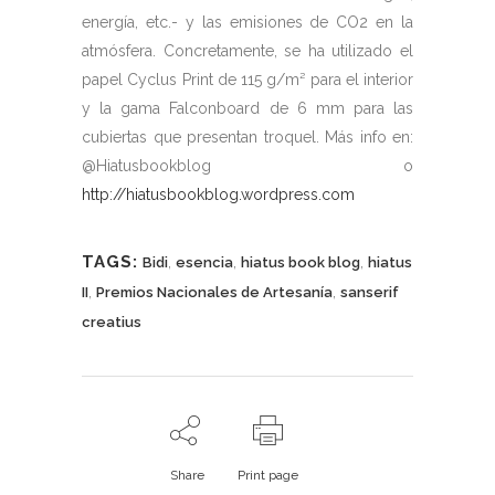
energía, etc.- y las emisiones de CO2 en la
atmósfera. Concretamente, se ha utilizado el
papel Cyclus Print de 115 g/m² para el interior
y la gama Falconboard de 6 mm para las
cubiertas que presentan troquel. Más info en:
@Hiatusbookblog o
http://hiatusbookblog.wordpress.com
TAGS:
,
,
,
Bidi
esencia
hiatus book blog
hiatus
,
,
II
Premios Nacionales de Artesanía
sanserif
creatius
Share
Print page