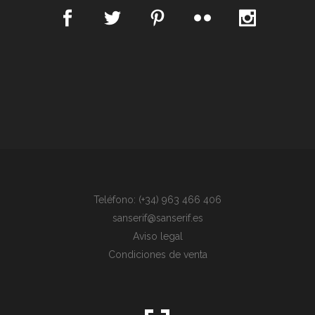
Teléfono: (+34) 963 466 406
sanserif@sanserif.es
Aviso legal
Condiciones de venta