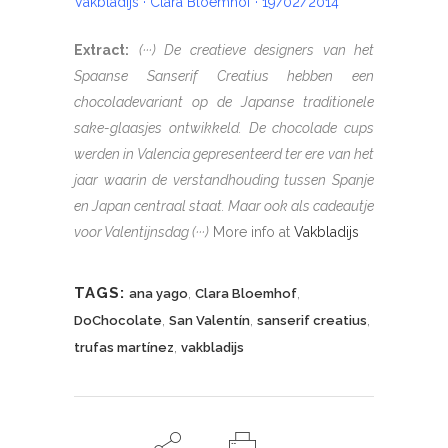
Vakbladijs · Clara Bloemhof · 19/02/2014
Extract:
(···) De creatieve designers van het
Spaanse
Sanserif Creatius
hebben een
chocoladevariant op de Japanse traditionele
sake-glaasjes ontwikkeld. De chocolade cups
werden in Valencia gepresenteerd ter ere van het
jaar waarin de verstandhouding tussen Spanje
en Japan centraal staat. Maar ook als cadeautje
voor Valentijnsdag (···)
More info at
Vakbladijs
TAGS:
,
,
ana yago
Clara Bloemhof
,
,
,
DoChocolate
San Valentín
sanserif creatius
,
trufas martínez
vakbladijs