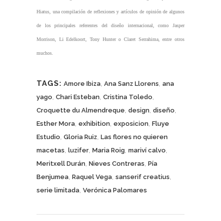
Hiatus, una compilación de reflexiones y artículos de opinión de algunos
de los principales referentes del diseño internacional, como Jasper
Morrison, Li Edelkoort, Tony Hunter o Claret Serrahima, entre otros
muchos.
TAGS:
,
,
Amore Ibiza
Ana Sanz Llorens
ana
,
,
,
yago
Chari Esteban
Cristina Toledo
,
,
,
Croquette du Almendreque
design
diseño
,
,
,
Esther Mora
exhibition
exposicion
Fluye
,
,
Estudio
Gloria Ruiz
Las flores no quieren
,
,
,
,
macetas
luzifer
Maria Roig
mariví calvo
,
,
Meritxell Durán
Nieves Contreras
Pía
,
,
,
Benjumea
Raquel Vega
sanserif creatius
,
serie limitada
Verónica Palomares