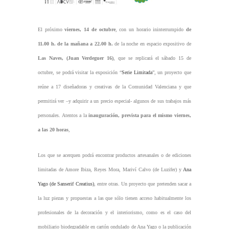
El próximo
viernes, 14 de octubre
, con un horario ininterrumpido
de
11.00 h. de la mañana a 22.00 h.
de la noche en espacio expositivo de
Las Naves, (Juan Verdeguer 16)
, que se replicará el sábado 15 de
octubre, se podrá visitar la exposición “
Serie Limitada
”, un proyecto que
reúne a 17 diseñadoras y creativas de la Comunidad Valenciana y que
permitirá ver –y adquirir a un precio especial- algunos de sus trabajos más
personales. Atentos a la
inauguración, prevista para el mismo viernes,
a las 20 horas
,
Los que se acerquen podrá encontrar productos artesanales o de ediciones
limitadas de Amore Ibiza, Reyes Mora, Mariví Calvo (de Luzifer) y
Ana
Yago (de Sanserif Creatius)
, entre otras. Un proyecto que pretenden sacar a
la luz piezas y propuestas a las que sólo tienen acceso habitualmente los
profesionales de la decoración y el interiorismo, como es el caso del
mobiliario biodegradable en cartón ondulado de Ana Yago o la publicación