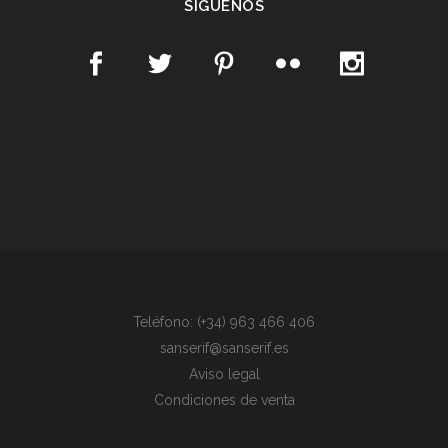
SÍGUENOS
Teléfono: (+34) 963 466 406
sanserif@sanserif.es
Aviso legal
Condiciones de venta