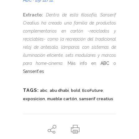
ABC · 25/12/12
Extracto:
Dentro de esta filosofía, Sanserif
Creatius ha creado una familia de productos
complementarios en cartón -reciclados y
reciclables- como la recreación del tradicional
reloj de antesala, lámparas con sistemas de
iluminación eficiente, sets modulares y marcos
para home-cinema.
Más info en
ABC
o
Sanserif.es
TAGS:
,
,
,
,
abc
abu dhabi
bold
EcoFuture
,
,
exposicion
mueble cartón
sanserif creatius