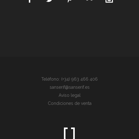
Teléfono: (+34) 963 466 406
sanserif@sanserif.es
Aviso legal
Condiciones de venta