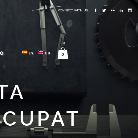
CONNECT WITH US
O
ES
EN
0
TA
OCUPAT