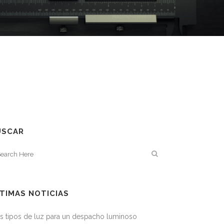
USCAR
TIMAS NOTICIAS
s tipos de luz para un despacho luminoso