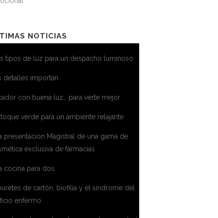
ocional
TIMAS NOTICIAS
s tipos de luz para un despacho luminoso
 detalles importan
ador con buena luz… para verte mejor
toque verde para un ambiente relajante
a presentación Magistral de una gama de
mética exclusiva de farmacias
a cocina para dos
uretes de cartón, biofilia y el síndrome del
ficio enfermo