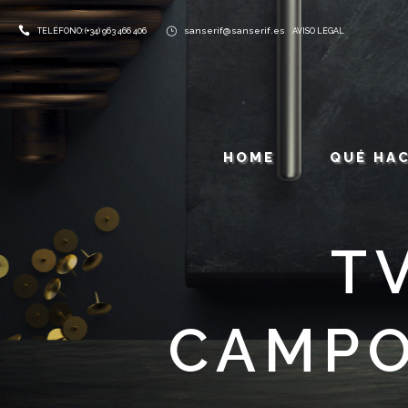
sanserif@sanserif.es
TELÉFONO: (+34) 963 466 406
AVISO LEGAL
HOME
QUÉ HA
T
CAMPO