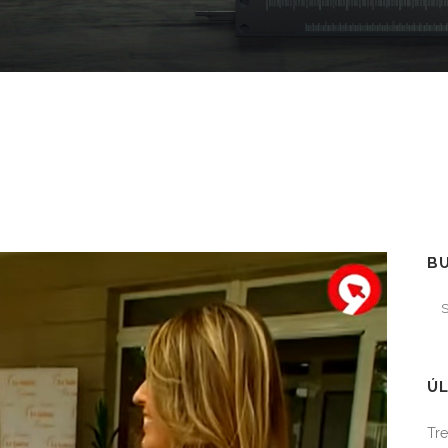
B
ÚL
Tre