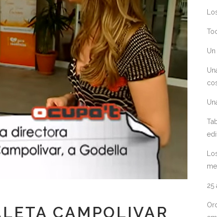
Los
Toc
Un 
Un
cos
Un
Tab
edi
Los
me
25
Ord
ALETA CAMPOLIVAR