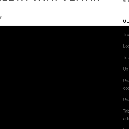
em
f
ÚL
Tre
Los
Toc
Un 
Un
cos
Un
Tab
edi