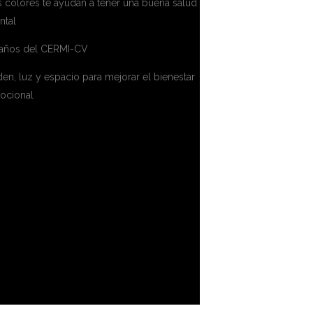
 colores te ayudan a tener una buena salud
ntal
 años del CERMI-CV
en, luz y espacio para mejorar el bienestar
ocional