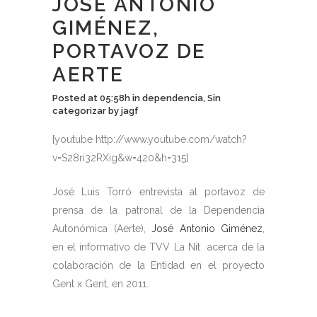
JOSÉ ANTONIO
GIMÉNEZ,
PORTAVOZ DE
AERTE
Posted at 05:58h
in
dependencia
,
Sin
categorizar
by
jagf
[youtube http://www.youtube.com/watch?
v=S28ri32RXig&w=420&h=315]
José Luis Torró entrevista al portavoz de
prensa de la patronal de la Dependencia
Autonómica (Aerte),
José Antonio Giménez
,
en el informativo de TVV La Nit acerca de la
colaboración de la Entidad en el proyecto
Gent x Gent, en 2011.