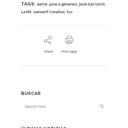
TAGS:
,
,
,
aerte
jose a gimenez
josé luis torró
,
,
La Nit
sanserif creatius
tvv
Share
Print page
BUSCAR