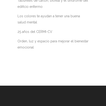
Taburetes de cartón, biofilia y el síndrome del
edificio enfermo
Los colores te ayudan a tener una buena
salud mental
25 años del CERMI-CV
Orden, luz y espacio para mejorar el bienestar
emocional