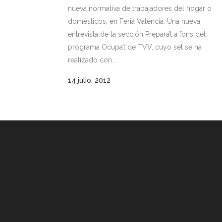
nueva normativa de trabajadores del hogar o
domésticos, en Feria Valencia. Una nueva
entrevista de la sección Prepara’t a fons del
programa Ocupa’t de TVV, cuyo set se ha
realizado con...
14 julio, 2012