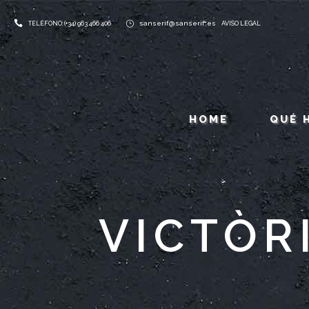
sanserif@sanserif.es
TELÉFONO: (+34) 963 466 406
AVISO LEGAL
HOME
QUÉ 
VICTÒR