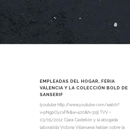
EMPLEADAS DEL HOGAR, FERIA
VALENCIA Y LA COLECCIÓN BOLD DE
SANSERIF
[youtube http://www.youtube.com/watch?
v=pNgpOycxFfk&w=420&h=315] TVV •
03/05/2012 Clara Castellón y la abogada
laboralista Victoria Villanueva hablan sobre la