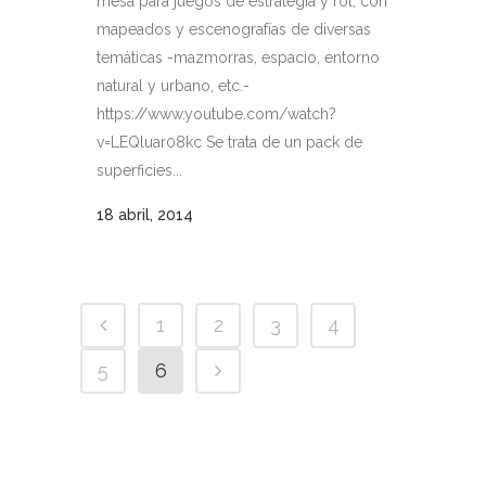
mesa para juegos de estrategia y rol, con
mapeados y escenografías de diversas
temáticas -mazmorras, espacio, entorno
natural y urbano, etc.-
https://www.youtube.com/watch?
v=LEQluar08kc Se trata de un pack de
superficies...
18 abril, 2014
1
2
3
4
5
6