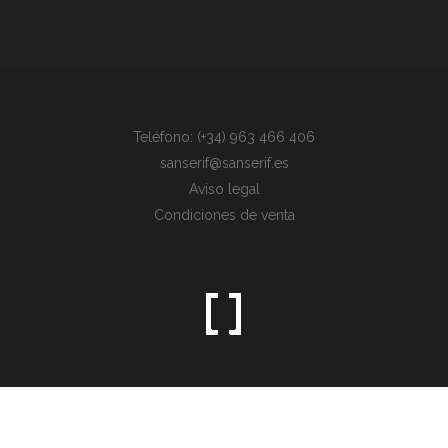
Teléfono: (+34) 963 466 406
sanserif@sanserif.es
Aviso legal
Condiciones de venta
Sometimes the simplest things are the hardest to find.