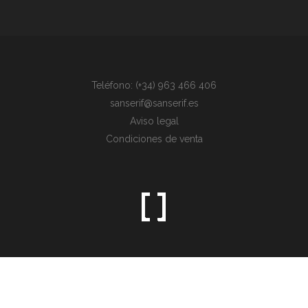
Teléfono: (+34) 963 466 406
sanserif@sanserif.es
Aviso legal
Condiciones de venta
Sometimes the simplest things are the hardest to find.