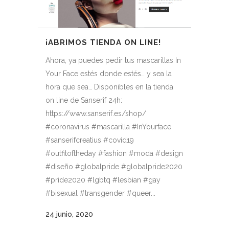
¡ABRIMOS TIENDA ON LINE!
Ahora, ya puedes pedir tus mascarillas In
Your Face estés donde estés… y sea la
hora que sea… Disponibles en la tienda
on line de Sanserif 24h:
https://www.sanserif.es/shop/
#coronavirus #mascarilla #InYourface
#sanserifcreatius #covid19
#outfitoftheday #fashion #moda #design
#diseño #globalpride #globalpride2020
#pride2020 #lgbtq #lesbian #gay
#bisexual #transgender #queer...
24 junio, 2020