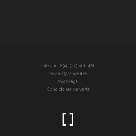
Teléfono: (+34) 963 466 406
sanserif@sanserif.es
Aviso legal
Condiciones de venta