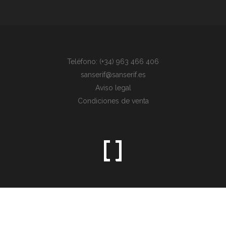
Teléfono: (+34) 963 466 406
sanserif@sanserif.es
Aviso legal
Condiciones de venta
Sometimes the simplest things are the hardest to find.