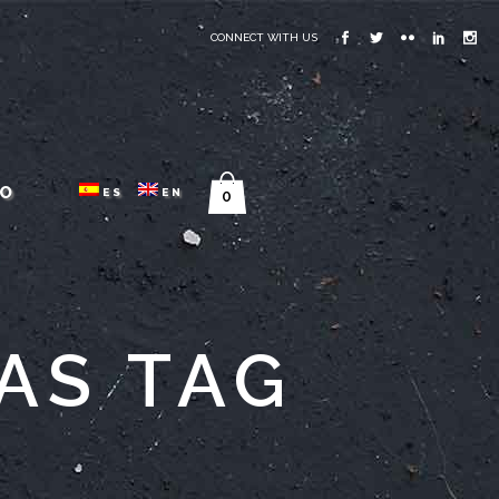
CONNECT WITH US
O
ES
EN
0
AS TAG