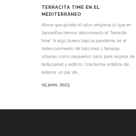
TERRACITA TIME EN EL
MEDITERRÁNEO
Ahora que aprieta el calor, empieza lo que en
Sanserif.es hemos denominado el “terracita
time” Si algo bueno trajo la pandemia, es el
redescurimiento de balcones y terrazas
urbanas como pequeños oasis para respirar de
tanta pared y edificio. Una tarima sintética de
exterior, un par de...
05 junio, 2023