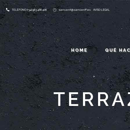
sanserif@sanserif.es
TELÉFONO: (+34) 963 466 406
AVISO LEGAL
HOME
QUÉ HA
TERRA