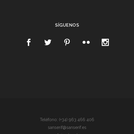
SÍGUENOS
Teléfono: (+34) 963 466 406
sanserif@sanserif.es