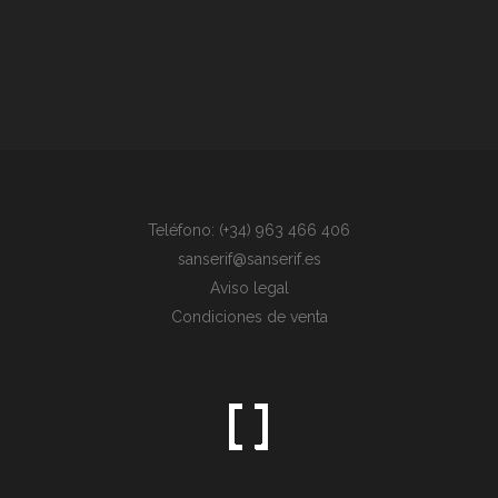
Teléfono: (+34) 963 466 406
sanserif@sanserif.es
Aviso legal
Condiciones de venta