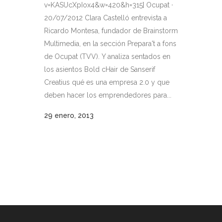
v=KASUcXpIox4&w=420&h=315] Ocupat ·
20/07/2012 Clara Castelló entrevista a
Ricardo Montesa, fundador de Brainstorm
Multimedia, en la sección Prepara't a fons
de Ocupat (TVV). Y analiza sentados en
los asientos Bold cHair de Sanserif
Creatius qué es una empresa 2.0 y que
deben hacer los emprendedores para...
29 enero, 2013