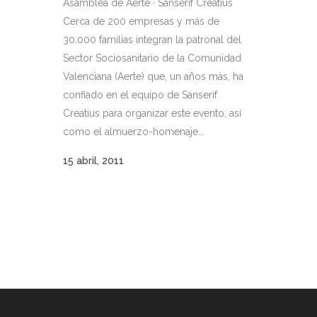
Asamblea de Aerte · Sanserif Creatius
Cerca de 200 empresas y más de
30.000 familias integran la patronal del
Sector Sociosanitario de la Comunidad
Valenciana (Aerte) que, un años más, ha
confiado en el equipo de Sanserif
Creatius para organizar este evento, así
como el almuerzo-homenaje...
15 abril, 2011