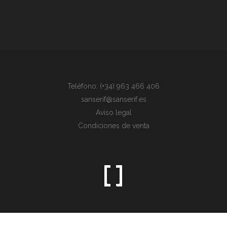
Teléfono: (+34) 963 466 406
sanserif@sanserif.es
Aviso legal
Condiciones de venta