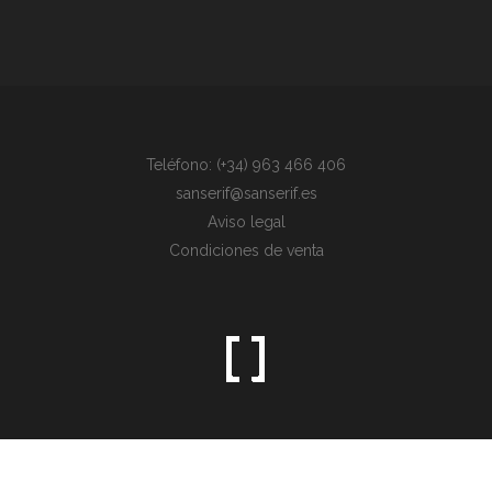
Teléfono: (+34) 963 466 406
sanserif@sanserif.es
Aviso legal
Condiciones de venta
Sometimes the simplest things are the hardest to find.