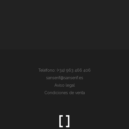
Teléfono: (+34) 963 466 406
sanserif@sanserif.es
Aviso legal
Condiciones de venta