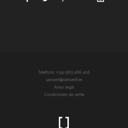
Teléfono: (+34) 963 466 406
sanserif@sanserif.es
Aviso legal
Condiciones de venta