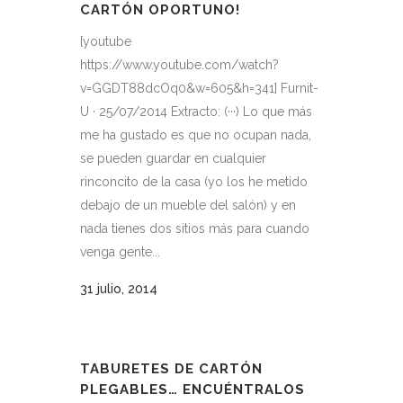
CARTÓN OPORTUNO!
[youtube
https://www.youtube.com/watch?
v=GGDT88dcOq0&w=605&h=341] Furnit-
U · 25/07/2014 Extracto: (···) Lo que más
me ha gustado es que no ocupan nada,
se pueden guardar en cualquier
rinconcito de la casa (yo los he metido
debajo de un mueble del salón) y en
nada tienes dos sitios más para cuando
venga gente...
31 julio, 2014
TABURETES DE CARTÓN
PLEGABLES… ENCUÉNTRALOS