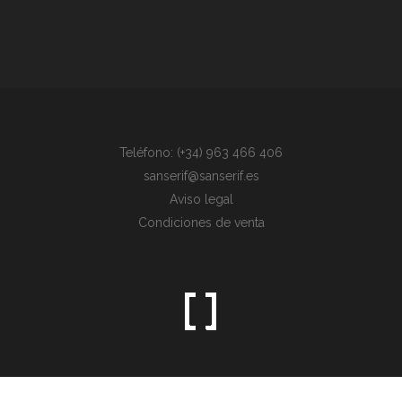
Teléfono: (+34) 963 466 406
sanserif@sanserif.es
Aviso legal
Condiciones de venta