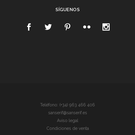
SÍGUENOS
Teléfono: (+34) 963 466 406
sanserif@sanserif.es
Aviso legal
Condiciones de venta