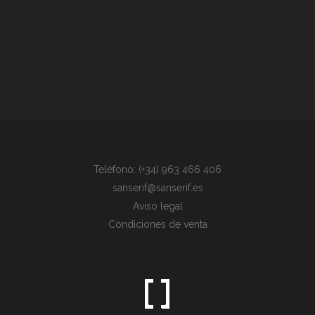
Teléfono: (+34) 963 466 406
sanserif@sanserif.es
Aviso legal
Condiciones de venta