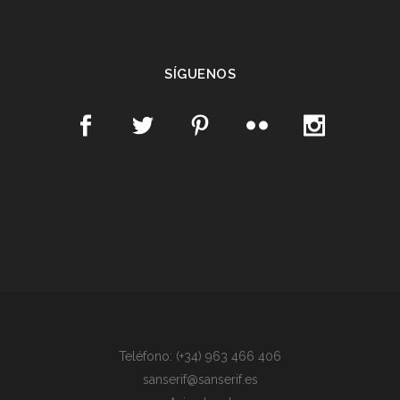
SÍGUENOS
Teléfono: (+34) 963 466 406
sanserif@sanserif.es