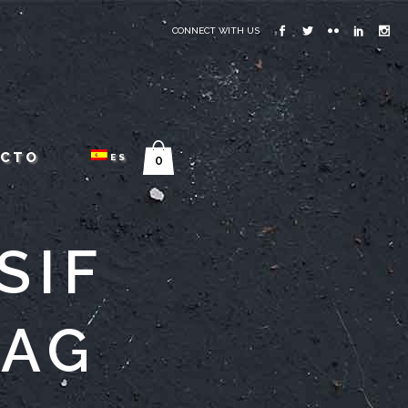
CONNECT WITH US
ACTO
ES
0
SIF
TAG