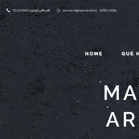
sanserif@sanserif.es
TELÉFONO: (+34) 963 466 406
AVISO LEGAL
HOME
QUÉ 
MA
AR