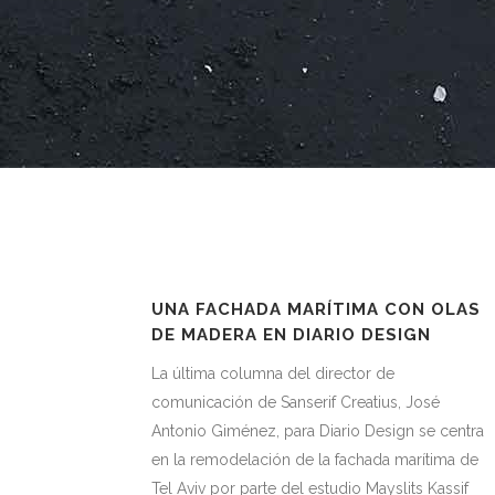
UNA FACHADA MARÍTIMA CON OLAS
DE MADERA EN DIARIO DESIGN
La última columna del director de
comunicación de Sanserif Creatius, José
Antonio Giménez, para Diario Design se centra
en la remodelación de la fachada marítima de
Tel Aviv por parte del estudio Mayslits Kassif