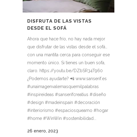
DISFRUTA DE LAS VISTAS
DESDE EL SOFÁ
Ahora que hace frío, no hay nada mejor
que disfrutar de las vistas desde el sofá…
con una mantita cerca para conseguir ese
momento único. Si tienes un buen sofa,
claro. https://youtu.be/DZbSR34T960
¿Podemos ayudarte? 📲 www.sanserif.es
#unaimagenvalemasquemilpalabras
#inspireideas #sanserifcreatius #diseño
#design #madeinspain #decoración
#interiorismo #espaciosqueamo #hogar
#home #WinWin #sostenibilidad...
26 enero, 2023