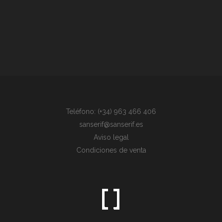
Teléfono: (+34) 963 466 406
sanserif@sanserif.es
Aviso legal
Condiciones de venta