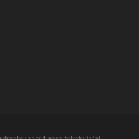
etimes the simplest things are the hardest to find.