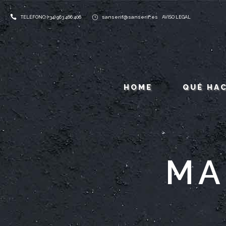
sanserif@sanserif.es
TELÉFONO: (+34) 963 466 406
AVISO LEGAL
HOME
QUÉ HA
MA