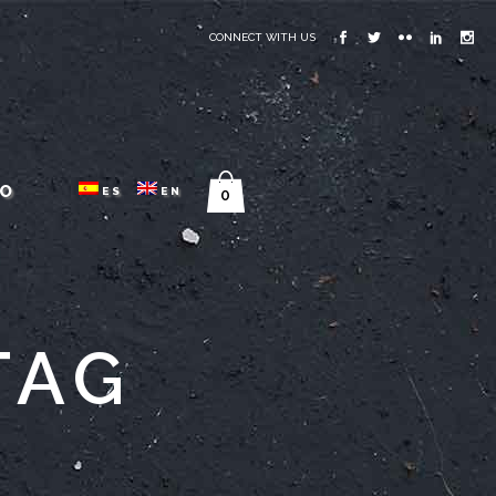
CONNECT WITH US
O
ES
EN
0
TAG