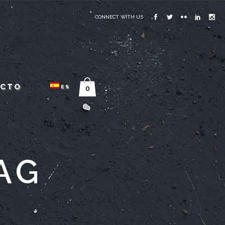
CONNECT WITH US
ACTO
ES
0
AG