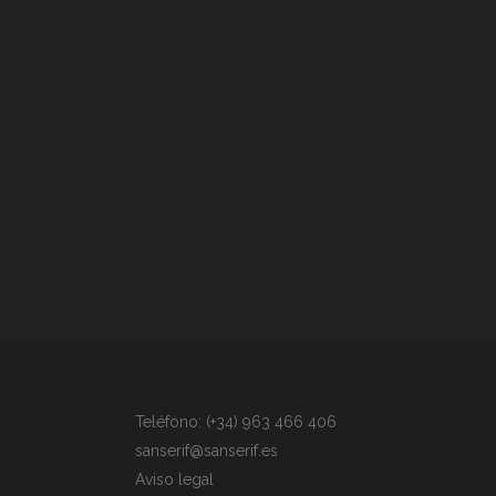
Teléfono: (+34) 963 466 406
sanserif@sanserif.es
Aviso legal