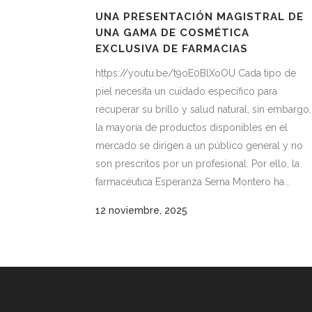
UNA PRESENTACIÓN MAGISTRAL DE
UNA GAMA DE COSMÉTICA
EXCLUSIVA DE FARMACIAS
https://youtu.be/t9oE0BlXoOU Cada tipo de
piel necesita un cuidado específico para
recuperar su brillo y salud natural, sin embargo,
la mayoría de productos disponibles en el
mercado se dirigen a un público general y no
son prescritos por un profesional. Por ello, la
farmacéutica Esperanza Serna Montero ha...
12 noviembre, 2025