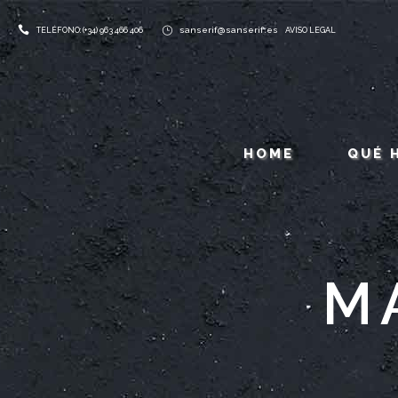
sanserif@sanserif.es
TELÉFONO: (+34) 963 466 406
AVISO LEGAL
HOME
QUÉ 
M