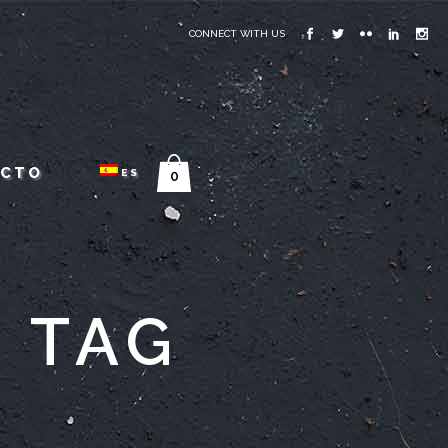
CONNECT WITH US
ACTO
ES
0
 TAG