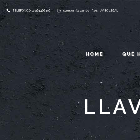
sanserif@sanserif.es
TELÉFONO: (+34) 963 466 406
AVISO LEGAL
HOME
QUÉ 
LLA