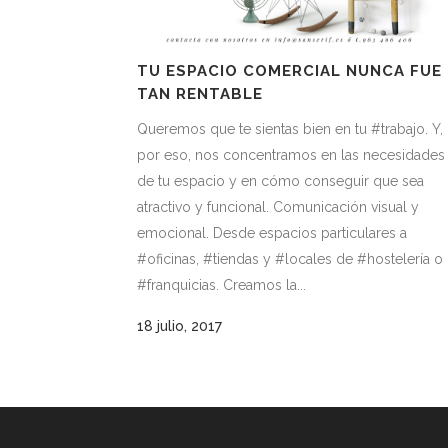
TU ESPACIO COMERCIAL NUNCA FUE
TAN RENTABLE
Queremos que te sientas bien en tu #trabajo. Y,
por eso, nos concentramos en las necesidades
de tu espacio y en cómo conseguir que sea
atractivo y funcional. Comunicación visual y
emocional. Desde espacios particulares a
#oficinas, #tiendas y #locales de #hostelería o
#franquicias. Creamos la...
18 julio, 2017