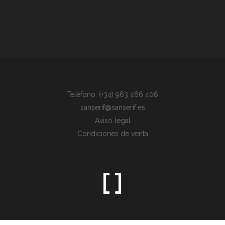
Teléfono: (+34) 963 466 406
sanserif@sanserif.es
Aviso legal
Condiciones de venta