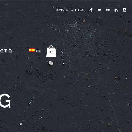
CONNECT WITH US
ACTO
ES
0
G