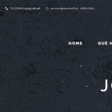
sanserif@sanserif.es
TELÉFONO: (+34) 963 466 406
AVISO LEGAL
HOME
QUÉ 