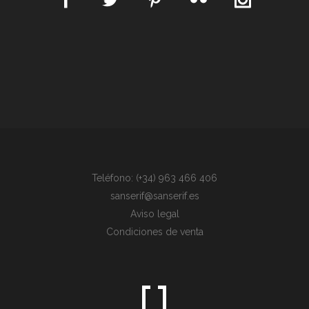
Teléfono: (+34) 963 466 406
sanserif@sanserif.es
Aviso legal
Condiciones de venta