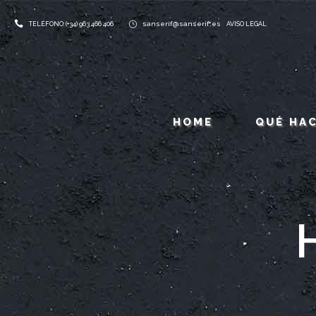
sanserif@sanserif.es
TELÉFONO: (+34) 963 466 406
AVISO LEGAL
HOME
QUÉ HA