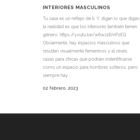
INTERIORES MASCULINOS
Tu casa es un reflejo de ti. Y, digan lo que digan
la realidad es que los interiores también tienen
género. https://youtu.be/w6wJ2EmPzEQ
Obviamente, hay espacios masculinos que
resultan visualmente femeninos y al revés,
casas para chicas que podrían indentificarse
como un espacio para hombres solteros, pero
siempre hay...
02 febrero, 2023