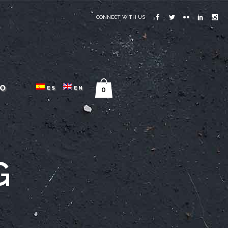
CONNECT WITH US
O
ES
EN
0
G