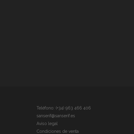
Teléfono: (+34) 963 466 406
sanserif@sanserif.es
Aviso legal
Condiciones de venta