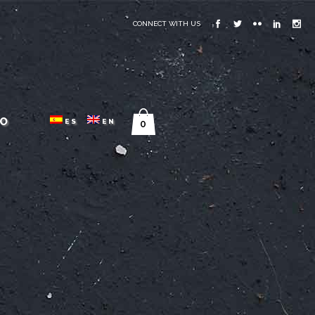
CONNECT WITH US
O
ES
EN
0