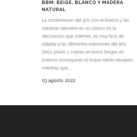
BBM: BEIGE, BLANCO Y MADERA
NATURAL
La combinación del gris con el blanco y las
maderas naturales es un clásico en la
decoración que, además, es muy fácil de
adaptar a las diferentes estaciones del año.
Unos plaids y cojines en tonos beiges en
invierno conseguirán el toque cálido deseado,
mientras que,...
03 agosto, 2022