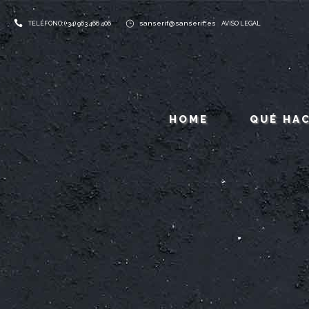
sanserif@sanserif.es
TELÉFONO: (+34) 963 466 406
AVISO LEGAL
HOME
QUÉ HA